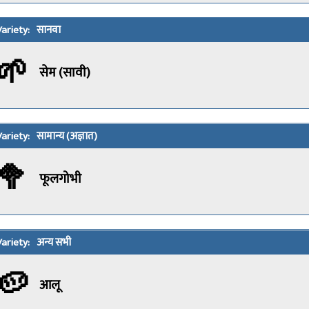
सानवा
🌱
सेम (सावी)
सामान्य (अज्ञात)
🥦
फूलगोभी
अन्य सभी
🥔
आलू