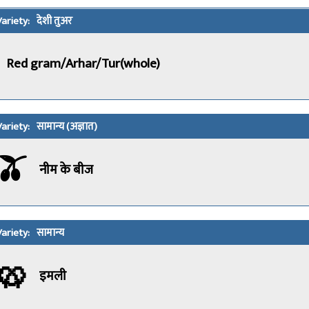
देशी तुअर
Red gram/Arhar/Tur(whole)
सामान्य (अज्ञात)
🫒
नीम के बीज
सामान्य
🥨
इमली