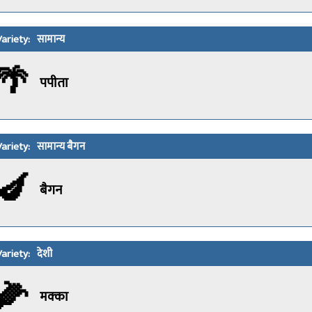
सामान्य
🌴
पपीता
सामान्य बैगन
🍆
बैगन
देशी
🌽
मक्का