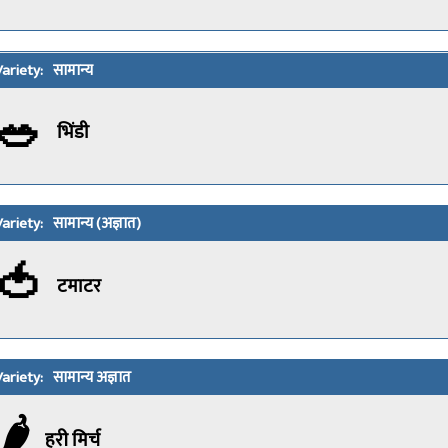
सामान्य
🥗
भिंडी
सामान्य (अज्ञात)
🍅
टमाटर
सामान्य अज्ञात
🌶️
हरी मिर्च