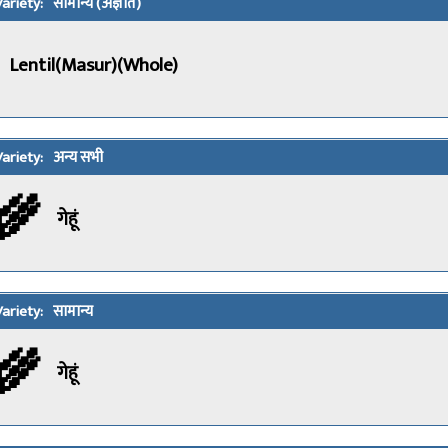
सामान्य (अज्ञात)
Lentil(Masur)(Whole)
अन्य सभी
🌾
गेहूं
सामान्य
🌾
गेहूं