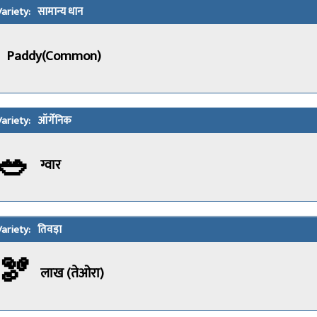
सामान्य धान
Paddy(Common)
ऑर्गेनिक
🥗
ग्वार
तिवड़ा
🫘
लाख (तेओरा)