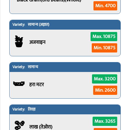
Black Gram(Urd Beans)(Whole)
Min. 4700
सामान्य (अज्ञात)
🪴
Max. 10875
अजवाइन
Min. 10875
सामान्य
🫛
Max. 3200
हरा मटर
Min. 2600
तिवड़ा
🫘
Max. 3265
लाख (तेओरा)