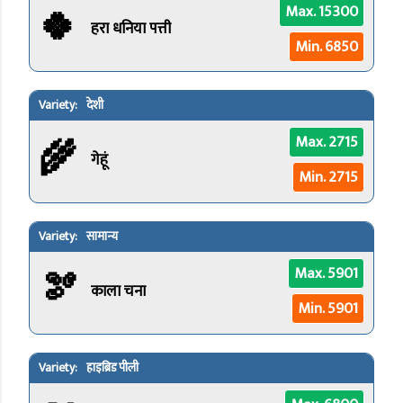
🍀
Max. 15300
हरा धनिया पत्ती
Min. 6850
देशी
🌾
Max. 2715
गेहूं
Min. 2715
सामान्य
🫘
Max. 5901
काला चना
Min. 5901
हाइब्रिड पीली