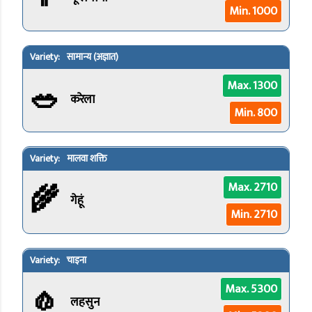
Min. 1000
सामान्य (अज्ञात)
🥗
Max. 1300
करेला
Min. 800
मालवा शक्ति
🌾
Max. 2710
गेहूं
Min. 2710
चाइना
🧄
Max. 5300
लहसुन