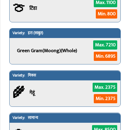
🍈
Max. 1100
टिंडा
Min. 800
हरा (साबुत)
Max. 7210
Green Gram(Moong)(Whole)
Min. 6895
मिक्स
🌾
Max. 2375
गेहूं
Min. 2375
सामान्य
Max. 8500