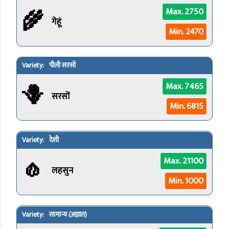
🌾
Max. 2750
गेहूं
Min. 2470
पीली सरसों
🪻
Max. 7465
सरसों
Min. 6815
देशी
🧄
Max. 21100
लहसुन
Min. 1000
सामान्य (अज्ञात)