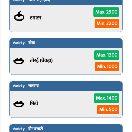
सामान्य (अज्ञात)
🍅
Max. 2500
टमाटर
Min. 2200
घीया
🥗
Max. 1300
तोरई (घेवड़ा)
Min. 1000
सामान्य
🥗
Max. 1400
भिंडी
Min. 500
बीन बरबटी