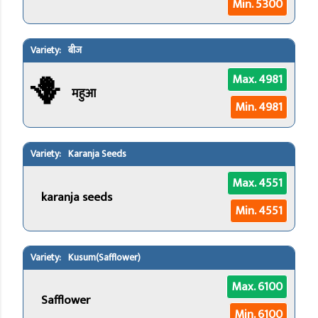
Min. 5300
बीज
🪻
Max. 4981
महुआ
Min. 4981
Karanja Seeds
Max. 4551
karanja seeds
Min. 4551
Kusum(Safflower)
Max. 6100
Safflower
Min. 6100