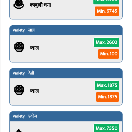
🧆
काबुली चना
Min. 6745
लाल
🧅
Max. 2602
प्याज
Min. 100
देशी
🧅
Max. 1875
प्याज
Min. 1875
एवरेज
Max. 7550