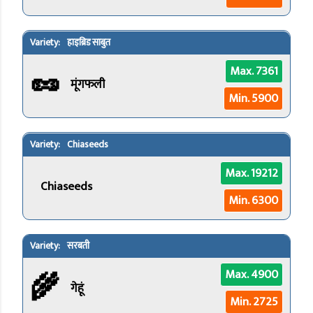
हाइब्रिड साबुत
🥜
Max. 7361
मूंगफली
Min. 5900
Chiaseeds
Max. 19212
Chiaseeds
Min. 6300
सरबती
🌾
Max. 4900
गेहूं
Min. 2725