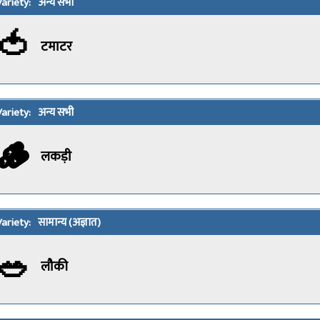
अन्य सभी
🍅
टमाटर
अन्य सभी
🪵
लकड़ी
सामान्य (अज्ञात)
🥗
लौकी