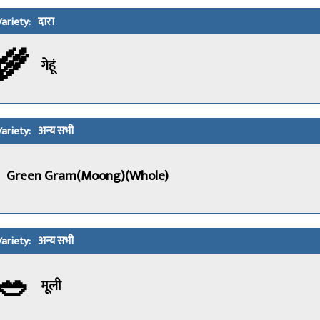
दारा
🌾
गेहूं
अन्य सभी
Green Gram(Moong)(Whole)
अन्य सभी
🥗
मूली