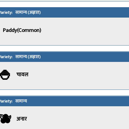
सामान्य (अज्ञात)
Paddy(Common)
सामान्य (अज्ञात)
🍚
चावल
सामान्य
🫐
अनार