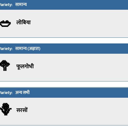
सामान्य
🥗
लोबिया
सामान्य (अज्ञात)
🥦
फूलगोभी
अन्य सभी
🪻
सरसों