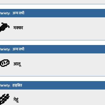
अन्य सभी
🌽
मक्का
अन्य सभी
🥔
आलू
हाइब्रिड
🌾
गेहूं