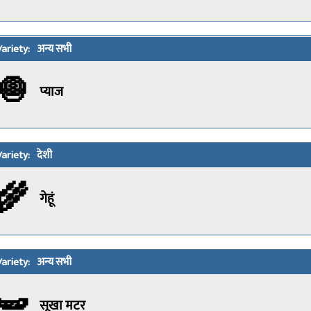
अन्य सभी
🧅
प्याज
देशी
🌾
गेहूं
अन्य सभी
🫛
सूखा मटर