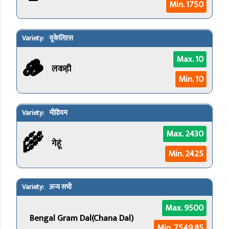
Min. 1750
यूकेलिप्टस
🪵
Max. 10
लकड़ी
Min. 10
मीडियम
🌾
Max. 2430
गेहूं
Min. 2425
अन्य सभी
Max. 9500
Bengal Gram Dal(Chana Dal)
Min. 7549.85