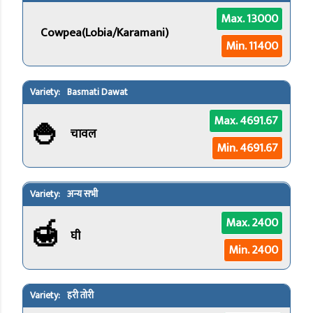
Max. 13000
Cowpea(Lobia/Karamani)
Min. 11400
Basmati Dawat
🍚
Max. 4691.67
चावल
Min. 4691.67
अन्य सभी
🍯
Max. 2400
घी
Min. 2400
हरी तोरी