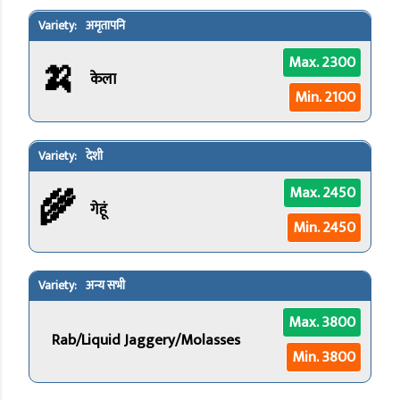
अमृतापनि
🍌
Max. 2300
केला
Min. 2100
देशी
🌾
Max. 2450
गेहूं
Min. 2450
अन्य सभी
Max. 3800
Rab/Liquid Jaggery/Molasses
Min. 3800