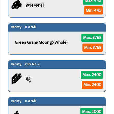
🪵
Max. 445
ईधन लकड़ी
Min. 445
अन्य सभी
Max. 8768
Green Gram(Moong)(Whole)
Min. 8768
2189 No. 2
🌾
Max. 2400
गेहूं
Min. 2400
अन्य सभी
Max. 2000