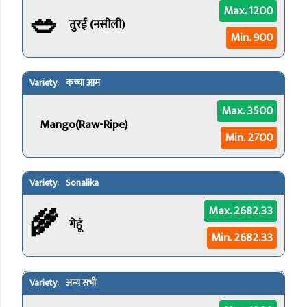
🥗
Max. 1200
तुरई (नसीली)
Min. 900
कच्चा आम
Max. 3500
Mango(Raw-Ripe)
Min. 2700
Sonalika
🌾
Max. 2682.33
गेहूं
Min. 2682.33
अन्य सभी