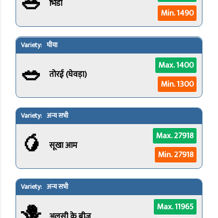
🥗
भिंडी
Min. 1490
घीया
🥗
Max. 1400
तोरई (घेवड़ा)
Min. 1300
अन्य सभी
🥭
Max. 27918
सूखा आम
Min. 27918
अन्य सभी
🪻
Max. 11965
अलसी के बीज