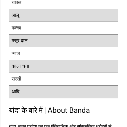
चावल
आलू
मक्का
मसूर दाल
प्याज
काला चना
सरसों
आदि.
बांदा के बारे में | About Banda
बांदा, उत्तर प्रदेश का एक ऐतिहासिक और सांस्कृतिक धरोहरों से