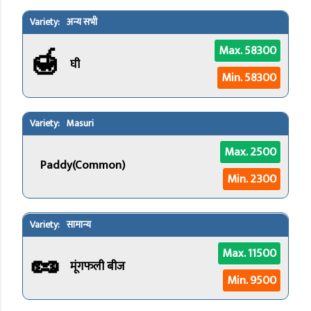
अन्य सभी
🍯
Max. 58300
घी
Min. 58300
Masuri
Max. 2500
Paddy(Common)
Min. 2300
सामान्य
🥜
Max. 11500
मूंगफली बीज
Min. 9500