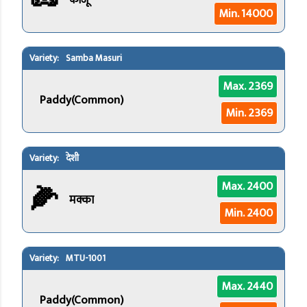
काजू
Min. 14000
Samba Masuri
Max. 2369
Paddy(Common)
Min. 2369
देशी
🌽
Max. 2400
मक्का
Min. 2400
MTU-1001
Max. 2440
Paddy(Common)