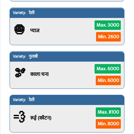
देशी
🧅
Max. 3000
प्याज
Min. 2600
गुलाबी
🫘
Max. 6000
काला चना
Min. 6000
देशी
💨
Max. 8100
रूई (कॉटन)
Min. 8000