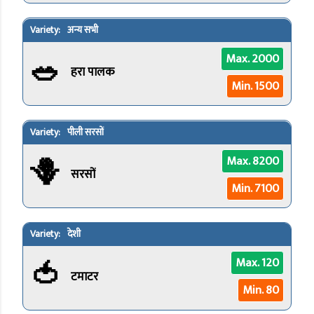
अन्य सभी
🥗
Max. 2000
हरा पालक
Min. 1500
पीली सरसों
🪻
Max. 8200
सरसों
Min. 7100
देशी
🍅
Max. 120
टमाटर
Min. 80