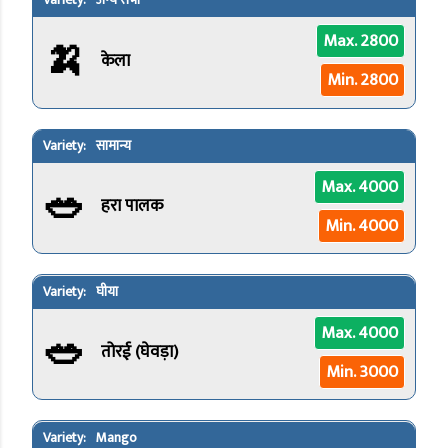
अन्य सभी
🍌
Max. 2800
केला
Min. 2800
सामान्य
🥗
Max. 4000
हरा पालक
Min. 4000
घीया
🥗
Max. 4000
तोरई (घेवड़ा)
Min. 3000
Mango