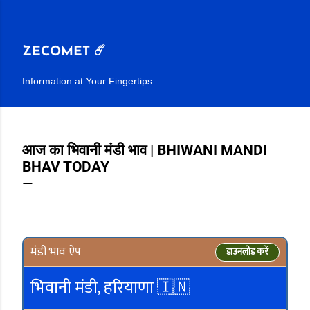
सीधे मुख्य सामग्री पर जाएं
ZECOMET ☄️
Information at Your Fingertips
आज का भिवानी मंडी भाव | BHIWANI MANDI
BHAV TODAY
मंडी भाव ऐप
डाउनलोड करें
भिवानी मंडी, हरियाणा 🇮🇳