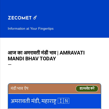
सीधे मुख्य सामग्री पर जाएं
ZECOMET ☄️
Information at Your Fingertips
आज का अमरावती मंडी भाव | AMRAVATI
MANDI BHAV TODAY
मंडी भाव ऐप
डाउनलोड करें
अमरावती मंडी, महाराष्ट्र 🇮🇳