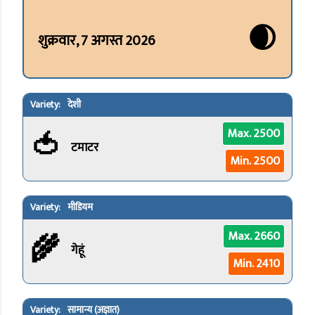
🌒
शुक्रवार, 7 अगस्त 2026
देशी
🍅
Max. 2500
टमाटर
Min. 2500
मीडियम
🌾
Max. 2660
गेहूं
Min. 2410
सामान्य (अज्ञात)