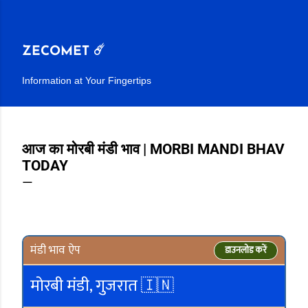
सीधे मुख्य सामग्री पर जाएं
ZECOMET ☄️
Information at Your Fingertips
आज का मोरबी मंडी भाव | MORBI MANDI BHAV
TODAY
मंडी भाव ऐप
डाउनलोड करें
मोरबी मंडी, गुजरात 🇮🇳