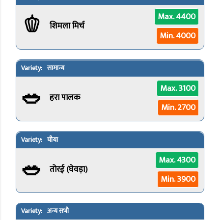
🫑
Max. 4400
शिमला मिर्च
Min. 4000
सामान्य
🥗
Max. 3100
हरा पालक
Min. 2700
घीया
🥗
Max. 4300
तोरई (घेवड़ा)
Min. 3900
अन्य सभी