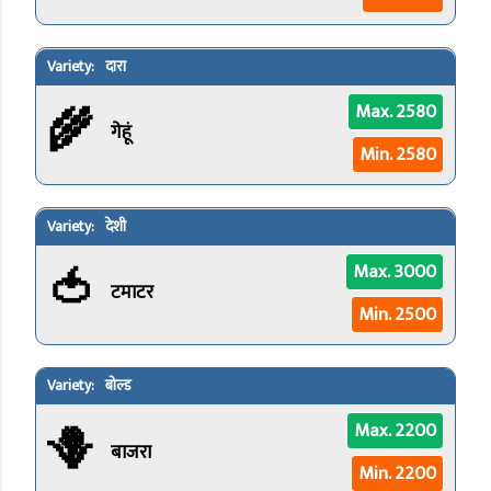
दारा
🌾
Max. 2580
गेहूं
Min. 2580
देशी
🍅
Max. 3000
टमाटर
Min. 2500
बोल्ड
🪻
Max. 2200
बाजरा
Min. 2200