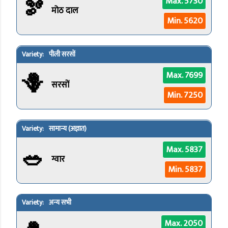
🫘
Max. 5730
मोठ दाल
Min. 5620
पीली सरसों
🪻
Max. 7699
सरसों
Min. 7250
सामान्य (अज्ञात)
🥗
Max. 5837
ग्वार
Min. 5837
अन्य सभी
Max. 2050