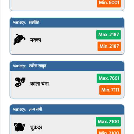
Min. 6001
हाइब्रिड
🌽
Max. 2187
मक्का
Min. 2187
एवरेज साबुत
🫘
Max. 7661
काला चना
Min. 7111
अन्य सभी
🫐
Max. 2100
चुकंदर
Min. 2100