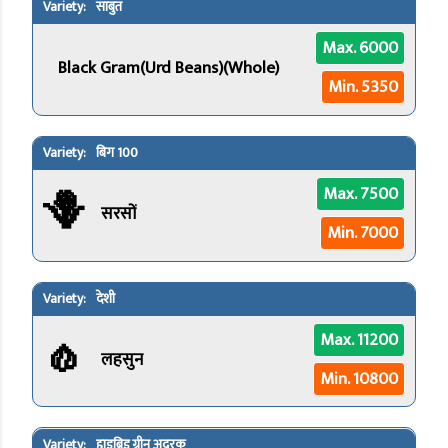
साबुत
Max. 6000
Black Gram(Urd Beans)(Whole)
Min. 5350
बिग 100
🪻
Max. 7500
सरसों
Min. 7000
देशी
🧄
Max. 11200
लहसुन
Min. 10800
हाइब्रिड ग्रीन अदरक